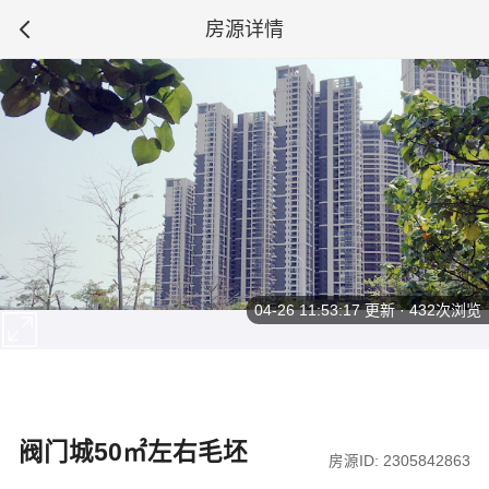
房源详情
04-26 11:53:17
更新 · 432次浏览
阀门城50㎡左右毛坯
房源ID: 2305842863