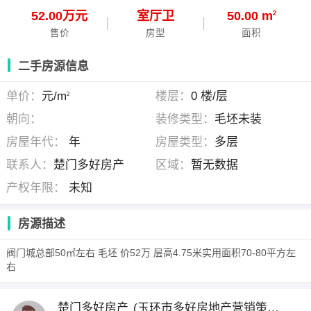
52.00万元
室
厅
卫
50.00 m
2
售价
房型
面积
二手房源信息
单价：
元/m
楼层：
0 楼/层
2
朝向：
装修类型：
毛坯未装
房屋年代：
年
房屋类型：
多层
联系人：
楚门多好房产
区域：
暂无数据
产权年限：
未知
房源描述
阀门城总部50㎡左右 毛坯 价52万 层高4.75米实用面积70-80平方左
右
楚门多好房产
(玉环市多好房地产营销策划有限公司 )