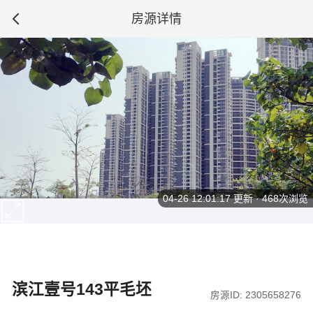
房源详情
04-26 12:01:17
更新 · 468次浏览
滨江壹号143平毛坯
房源ID: 2305658276