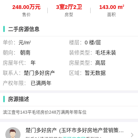
248.00万元
3
室
2
厅
2
卫
143.00 m
2
售价
房型
面积
二手房源信息
单价：
元/m
楼层：
0 楼/层
2
朝向：
朝南
装修类型：
毛坯未装
房屋年代：
年
房屋类型：
高层
联系人：
楚门多好房产
区域：
暂无数据
产权年限：
已满两年
房源描述
滨江壹号143平毛坯房价248万满两年带车位
楚门多好房产
(玉环市多好房地产营销策划有限公司 )