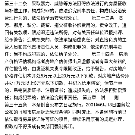
第三十二条 采取暴力、威胁等方法阻碍依法进行的房屋征收
与补偿工作，构成犯罪的，依法追究刑事责任；构成违反治安
管理行为的，依法给予治安管理处罚。 第三十三条 贪
污、挪用、私分、截留、拖欠征收补偿费用的，责令改正，追
回有关款项，限期退还违法所得，对有关责任单位通报批评、
给予警告；造成损失的，依法承担赔偿责任；对直接负责的主
管人员和其他直接责任人员，构成犯罪的，依法追究刑事责
任；尚不构成犯罪的，依法给予处分。 第三十四条 房地
产价格评估机构或者房地产估价师出具虚假或者有重大差错的
评估报告的，由发证机关责令限期改正，给予警告，对房地产
价格评估机构并处5万元以上20万元以下罚款，对房地产估价师
并处1万元以上3万元以下罚款，并记入信用档案；情节严重
的，吊销资质证书、注册证书；造成损失的，依法承担赔偿责
任；构成犯罪的，依法追究刑事责任。 第五章 附 则
第三十五条 本条例自公布之日起施行。2001年6月13日国务院
公布的《城市房屋拆迁管理条例》同时废止。本条例施行前已
依法取得房屋拆迁许可证的项目，继续沿用原有的规定办理，
但政府不得责成有关部门强制拆迁。