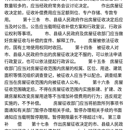
数量较多的，应当经政府常务会议讨论决定。 作出房屋征
收决定前，征收补偿费用应当足额到位、专户存储、专款专
用。 第十三条 市、县级人民政府作出房屋征收决定后应
当及时公告。公告应当载明征收补偿方案和行政复议、行政诉
讼权利等事项。 市、县级人民政府及房屋征收部门应当做
好房屋征收与补偿的宣传、解释工作。 房屋被依法征收
的，国有土地使用权同时收回。 第十四条 被征收人对
市、县级人民政府作出的房屋征收决定不服的，可以依法申请
行政复议，也可以依法提起行政诉讼。 第十五条 房屋征
收部门应当对房屋征收范围内房屋的权属、区位、用途、建筑
面积等情况组织调查登记，被征收人应当予以配合。调查结果
应当在房屋征收范围内向被征收人公布。 第十六条 房屋
征收范围确定后，不得在房屋征收范围内实施新建、扩建、改
建房屋和改变房屋用途等不当增加补偿费用的行为；违反规定
实施的，不予补偿。 房屋征收部门应当将前款所列事项书
面通知有关部门暂停办理相关手续。暂停办理相关手续的书面
通知应当载明暂停期限。暂停期限最长不得超过1年。 第三章
补 偿 第十七条 作出房屋征收决定的市、县级人民政