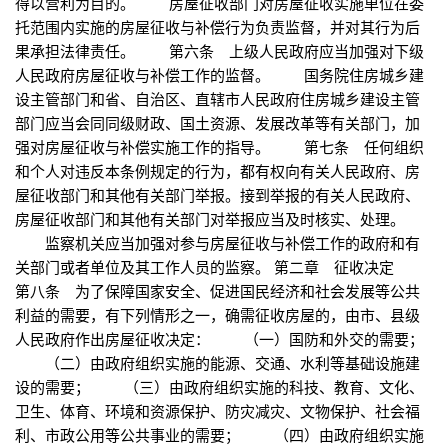
得以营利为目的。 房屋征收部门对房屋征收实施单位在委
托范围内实施的房屋征收与补偿行为负责监督，并对其行为后
果承担法律责任。 第六条 上级人民政府应当加强对下级
人民政府房屋征收与补偿工作的监督。 国务院住房城乡建
设主管部门和省、自治区、直辖市人民政府住房城乡建设主管
部门应当会同同级财政、国土资源、发展改革等有关部门，加
强对房屋征收与补偿实施工作的指导。 第七条 任何组织
和个人对违反本条例规定的行为，都有权向有关人民政府、房
屋征收部门和其他有关部门举报。接到举报的有关人民政府、
房屋征收部门和其他有关部门对举报应当及时核实、处理。
监察机关应当加强对参与房屋征收与补偿工作的政府和有
关部门或者单位及其工作人员的监察。 第二章 征收决定
第八条 为了保障国家安全、促进国民经济和社会发展等公共
利益的需要，有下列情形之一，确需征收房屋的，由市、县级
人民政府作出房屋征收决定： （一）国防和外交的需要；
（二）由政府组织实施的能源、交通、水利等基础设施建
设的需要； （三）由政府组织实施的科技、教育、文化、
卫生、体育、环境和资源保护、防灾减灾、文物保护、社会福
利、市政公用等公共事业的需要； （四）由政府组织实施