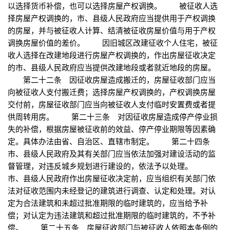
以选择货币补偿，也可以选择房屋产权调换。 被征收人选
择房屋产权调换的，市、县级人民政府应当提供用于产权调换
的房屋，并与被征收人计算、结清被征收房屋价值与用于产权
调换房屋价值的差价。 因旧城区改建征收个人住宅，被征
收人选择在改建地段进行房屋产权调换的，作出房屋征收决定
的市、县级人民政府应当提供改建地段或者就近地段的房屋。
第二十二条 因征收房屋造成搬迁的，房屋征收部门应当
向被征收人支付搬迁费；选择房屋产权调换的，产权调换房屋
交付前，房屋征收部门应当向被征收人支付临时安置费或者提
供周转用房。 第二十三条 对因征收房屋造成停产停业损
失的补偿，根据房屋被征收前的效益、停产停业期限等因素确
定。具体办法由省、自治区、直辖市制定。 第二十四条
市、县级人民政府及其有关部门应当依法加强对建设活动的监
督管理，对违反城乡规划进行建设的，依法予以处理。
市、县级人民政府作出房屋征收决定前，应当组织有关部门依
法对征收范围内未经登记的建筑进行调查、认定和处理。对认
定为合法建筑和未超过批准期限的临时建筑的，应当给予补
偿；对认定为违法建筑和超过批准期限的临时建筑的，不予补
偿。 第二十五条 房屋征收部门与被征收人依照本条例的