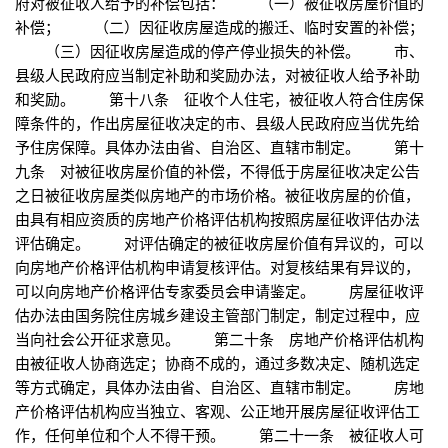
府对被征收人给予的补偿包括： （一）被征收房屋价值的
补偿； （二）因征收房屋造成的搬迁、临时安置的补偿；
（三）因征收房屋造成的停产停业损失的补偿。 市、
县级人民政府应当制定补助和奖励办法，对被征收人给予补助
和奖励。 第十八条 征收个人住宅，被征收人符合住房保
障条件的，作出房屋征收决定的市、县级人民政府应当优先给
予住房保障。具体办法由省、自治区、直辖市制定。 第十
九条 对被征收房屋价值的补偿，不得低于房屋征收决定公告
之日被征收房屋类似房地产的市场价格。被征收房屋的价值，
由具有相应资质的房地产价格评估机构按照房屋征收评估办法
评估确定。 对评估确定的被征收房屋价值有异议的，可以
向房地产价格评估机构申请复核评估。对复核结果有异议的，
可以向房地产价格评估专家委员会申请鉴定。 房屋征收评
估办法由国务院住房城乡建设主管部门制定，制定过程中，应
当向社会公开征求意见。 第二十条 房地产价格评估机构
由被征收人协商选定；协商不成的，通过多数决定、随机选定
等方式确定，具体办法由省、自治区、直辖市制定。 房地
产价格评估机构应当独立、客观、公正地开展房屋征收评估工
作，任何单位和个人不得干预。 第二十一条 被征收人可