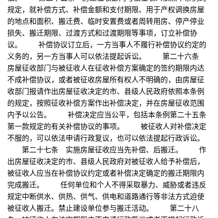
规定，就补偿方式、补偿金额和支付期限、用于产权调换房屋
的地点和面积、搬迁费、临时安置费或者周转用房、停产停业
损失、搬迁期限、过渡方式和过渡期限等事项，订立补偿协
议。 补偿协议订立后，一方当事人不履行补偿协议约定的
义务的，另一方当事人可以依法提起诉讼。 第二十六条
房屋征收部门与被征收人在征收补偿方案确定的签约期限内达
不成补偿协议，或者被征收房屋所有权人不明确的，由房屋征
收部门报请作出房屋征收决定的市、县级人民政府依照本条例
的规定，按照征收补偿方案作出补偿决定，并在房屋征收范围
内予以公告。 补偿决定应当公平，包括本条例第二十五条
第一款规定的有关补偿协议的事项。 被征收人对补偿决定
不服的，可以依法申请行政复议，也可以依法提起行政诉讼。
第二十七条 实施房屋征收应当先补偿、后搬迁。 作
出房屋征收决定的市、县级人民政府对被征收人给予补偿后，
被征收人应当在补偿协议约定或者补偿决定确定的搬迁期限内
完成搬迁。 任何单位和个人不得采取暴力、威胁或者违反
规定中断供水、供热、供气、供电和道路通行等非法方式迫使
被征收人搬迁。禁止建设单位参与搬迁活动。 第二十八