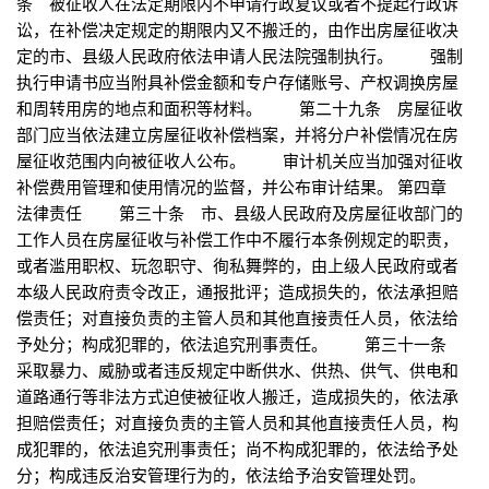
条 被征收人在法定期限内不申请行政复议或者不提起行政诉
讼，在补偿决定规定的期限内又不搬迁的，由作出房屋征收决
定的市、县级人民政府依法申请人民法院强制执行。 强制
执行申请书应当附具补偿金额和专户存储账号、产权调换房屋
和周转用房的地点和面积等材料。 第二十九条 房屋征收
部门应当依法建立房屋征收补偿档案，并将分户补偿情况在房
屋征收范围内向被征收人公布。 审计机关应当加强对征收
补偿费用管理和使用情况的监督，并公布审计结果。 第四章
法律责任 第三十条 市、县级人民政府及房屋征收部门的
工作人员在房屋征收与补偿工作中不履行本条例规定的职责，
或者滥用职权、玩忽职守、徇私舞弊的，由上级人民政府或者
本级人民政府责令改正，通报批评；造成损失的，依法承担赔
偿责任；对直接负责的主管人员和其他直接责任人员，依法给
予处分；构成犯罪的，依法追究刑事责任。 第三十一条
采取暴力、威胁或者违反规定中断供水、供热、供气、供电和
道路通行等非法方式迫使被征收人搬迁，造成损失的，依法承
担赔偿责任；对直接负责的主管人员和其他直接责任人员，构
成犯罪的，依法追究刑事责任；尚不构成犯罪的，依法给予处
分；构成违反治安管理行为的，依法给予治安管理处罚。