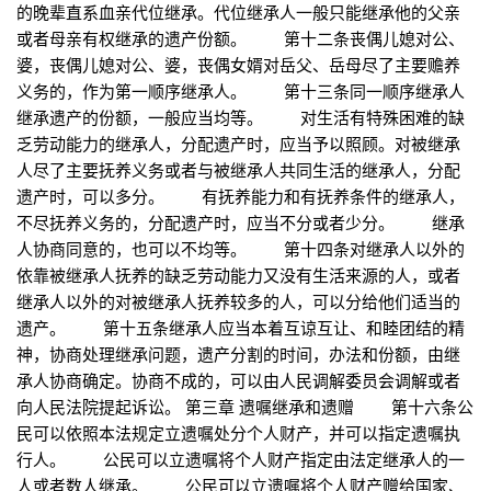
的晚辈直系血亲代位继承。代位继承人一般只能继承他的父亲
或者母亲有权继承的遗产份额。 第十二条丧偶儿媳对公、
婆，丧偶儿媳对公、婆，丧偶女婿对岳父、岳母尽了主要赡养
义务的，作为第一顺序继承人。 第十三条同一顺序继承人
继承遗产的份额，一般应当均等。 对生活有特殊困难的缺
乏劳动能力的继承人，分配遗产时，应当予以照顾。对被继承
人尽了主要抚养义务或者与被继承人共同生活的继承人，分配
遗产时，可以多分。 有抚养能力和有抚养条件的继承人，
不尽抚养义务的，分配遗产时，应当不分或者少分。 继承
人协商同意的，也可以不均等。 第十四条对继承人以外的
依靠被继承人抚养的缺乏劳动能力又没有生活来源的人，或者
继承人以外的对被继承人抚养较多的人，可以分给他们适当的
遗产。 第十五条继承人应当本着互谅互让、和睦团结的精
神，协商处理继承问题，遗产分割的时间，办法和份额，由继
承人协商确定。协商不成的，可以由人民调解委员会调解或者
向人民法院提起诉讼。 第三章 遗嘱继承和遗赠 第十六条公
民可以依照本法规定立遗嘱处分个人财产，并可以指定遗嘱执
行人。 公民可以立遗嘱将个人财产指定由法定继承人的一
人或者数人继承。 公民可以立遗嘱将个人财产赠给国家、