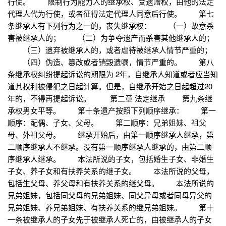
行使。 限制行为能力人的继承权、受遗赠权，由他的法定
代理人代为行使，或者征得法定代理人同意后行使。 第七
条继承人有下列行为之一的，丧失继承权： （一）故意杀
害被继承人的； （二）为争夺遗产而杀害其他继承人的；
（三）遗弃被继承人的，或者虐待被继承人情节严重的；
（四）伪造、篡改或者销毁遗嘱，情节严重的。 第八
条继承权纠纷提起诉讼的期限为 2年，自继承人知道或者应当知
道其权利被侵犯之日起计算。但是，自继承开始之日起超过20
年的，不得再提起诉讼。 第二章 法定继承 第九条继
承权男女平等。 第十条遗产按照下列顺序继承： 第一
顺序：配偶、子女、父母。 第二顺序：兄弟姐妹、祖父
母、外祖父母。 继承开始后，由第一顺序继承人继承，第
二顺序继承人不继承。没有第一顺序继承人继承的，由第二顺
序继承人继承。 本法所说的子女，包括婚生子女、非婚生
子女、养子女和有扶养关系的继子女。 本法所说的父母，
包括生父母、养父母和有扶养关系的继父母。 本法所说的
兄弟姐妹，包括同父母的兄弟姐妹、同父异母或者同母异父的
兄弟姐妹、养兄弟姐妹、有扶养关系的继兄弟姐妹。 第十
一条被继承人的子女先于被继承人死亡的，由被继承人的子女