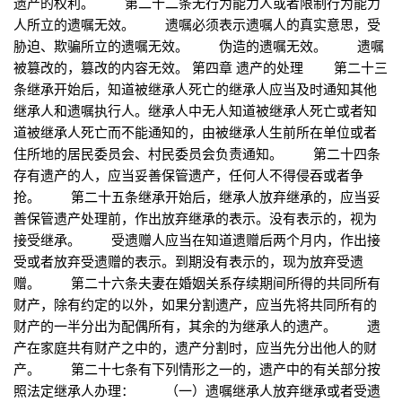
遗产的权利。 第二十二条无行为能力人或者限制行为能力
人所立的遗嘱无效。 遗嘱必须表示遗嘱人的真实意思，受
胁迫、欺骗所立的遗嘱无效。 伪造的遗嘱无效。 遗嘱
被篡改的，篡改的内容无效。 第四章 遗产的处理 第二十三
条继承开始后，知道被继承人死亡的继承人应当及时通知其他
继承人和遗嘱执行人。继承人中无人知道被继承人死亡或者知
道被继承人死亡而不能通知的，由被继承人生前所在单位或者
住所地的居民委员会、村民委员会负责通知。 第二十四条
存有遗产的人，应当妥善保管遗产，任何人不得侵吞或者争
抢。 第二十五条继承开始后，继承人放弃继承的，应当妥
善保管遗产处理前，作出放弃继承的表示。没有表示的，视为
接受继承。 受遗赠人应当在知道遗赠后两个月内，作出接
受或者放弃受遗赠的表示。到期没有表示的，现为放弃受遗
赠。 第二十六条夫妻在婚姻关系存续期间所得的共同所有
财产，除有约定的以外，如果分割遗产，应当先将共同所有的
财产的一半分出为配偶所有，其余的为继承人的遗产。 遗
产在家庭共有财产之中的，遗产分割时，应当先分出他人的财
产。 第二十七条有下列情形之一的，遗产中的有关部分按
照法定继承人办理： （一）遗嘱继承人放弃继承或者受遗