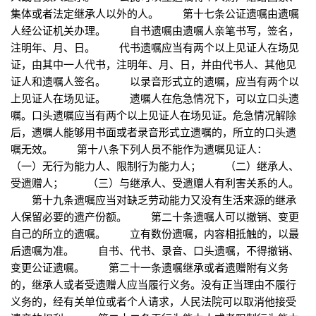
集体或者法定继承人以外的人。 第十七条公证遗嘱由遗嘱
人经公证机关办理。 自书遗嘱由遗嘱人亲笔书写，签名，
注明年、月、日。 代书遗嘱应当有两个以上见证人在场见
证，由其中一人代书，注明年、月、日，并由代书人、其他见
证人和遗嘱人签名。 以录音形式立的遗嘱，应当有两个以
上见证人在场见证。 遗嘱人在危急情况下，可以立口头遗
嘱。口头遗嘱应当有两个以上见证人在场见证。危急情况解除
后，遗嘱人能够用书面或者录音形式立遗嘱的，所立的口头遗
嘱无效。 第十八条下列人员不能作为遗嘱见证人：
（一）无行为能力人、限制行为能力人； （二）继承人、
受遗赠人； （三）与继承人、受遗赠人有利害关系的人。
第十九条遗嘱应当对缺乏劳动能力又没有生活来源的继承
人保留必要的遗产份额。 第二十条遗嘱人可以撤销、变更
自己的所立的遗嘱。 立有数份遗嘱，内容相抵触的，以最
后遗嘱为准。 自书、代书、录音、口头遗嘱，不得撤销、
变更公证遗嘱。 第二十一条遗嘱继承或者遗赠附有义务
的，继承人或者受遗赠人应当履行义务。没有正当理由不履行
义务的，经有关单位或者个人请求，人民法院可以取消他接受