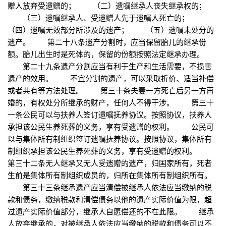
赠人放弃受遗赠的； （二）遗嘱继承人丧失继承权的；
（三）遗嘱继承人、受遗赠人先于遗嘱人死亡的；
（四）遗嘱无效部分所涉及的遗产； （五）遗嘱未处分的
遗产。 第二十八条遗产分割时，应当保留胎儿的继承份
额。胎儿出生时是死体的，保留的份额按照法定继承办理。
第二十九条遗产分割应当有利于生产和生活需要，不损害
遗产的效用。 不宜分割的遗产，可以采取折价、适当补偿
或者共有等方法处理。 第三十条夫妻一方死亡后另一方再
婚的，有权处分所继承的财产，任何人不得干涉。 第三十
一条公民可以与扶养人签订遗嘱抚养协议。按照协议，扶养人
承担该公民生养死葬的义务，享有受遗赠的权利。 公民可
以与集体所有制组织签订遗嘱抚养协议。按照协议，集体所有
制组织承担该公民生养死葬的义务，享有受遗赠的权利。
第三十二条无人继承又无人受遗赠的遗产，归国家所有，死者
生前是集体所有制组织成员的，归所在集体所有制组织所有。
第三十三条继承遗产应当清偿被继承人依法应当缴纳的税
款和债务，缴纳税款和清偿债务以他的遗产实际价值为限，超
过遗产实际价值部分，继承人自愿偿还的不在此限。 继承
人放弃继承的，对被继承人依法应当缴纳的税款和债务可以不